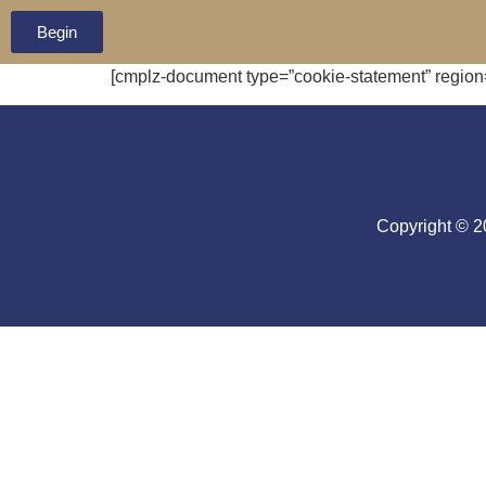
Begin
[cmplz-document type=”cookie-statement” region
Copyright © 2