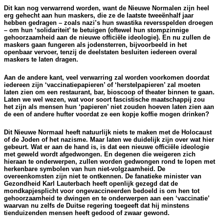
Dit kan nog verwarrend worden, want de Nieuwe Normalen zijn heel
erg gehecht aan hun maskers, die ze de laatste tweeënhalf jaar
hebben gedragen – zoals nazi’s hun swastika reversspelden droegen
– om hun ‘solidariteit’ te betuigen (oftewel hun stompzinnige
gehoorzaamheid aan de nieuwe officiële ideologie). En nu zullen de
maskers gaan fungeren als jodensterren, bijvoorbeeld in het
openbaar vervoer, tenzij de deelstaten besluiten iedereen overal
maskers te laten dragen.
Aan de andere kant, veel verwarring zal worden voorkomen doordat
iedereen zijn ‘vaccinatiepapieren’ of ‘herstelpapieren’ zal moeten
laten zien om een restaurant, bar, bioscoop of theater binnen te gaan.
Laten we wel wezen, wat voor soort fascistische maatschappij zou
het zijn als mensen hun ‘papieren’ niet zouden hoeven laten zien aan
de een of andere hufter voordat ze een kopje koffie mogen drinken?
Dit Nieuwe Normaal heeft natuurlijk niets te maken met de Holocaust
of de Joden of het nazisme. Maar laten we duidelijk zijn over wat hier
gebeurt. Wat er aan de hand is, is dat een nieuwe officiële ideologie
met geweld wordt afgedwongen. En degenen die weigeren zich
hieraan te onderwerpen, zullen worden gedwongen rond te lopen met
herkenbare symbolen van hun niet-volgzaamheid. De
overeenkomsten zijn niet te ontkennen. De fanatieke minister van
Gezondheid Karl Lauterbach heeft openlijk gezegd dat de
mondkapjesplicht voor ongevaccineerden bedoeld is om hen tot
gehoorzaamheid te dwingen en te onderwerpen aan een ‘vaccinatie’
waarvan nu zelfs de Duitse regering toegeeft dat hij minstens
tienduizenden mensen heeft gedood of zwaar gewond.