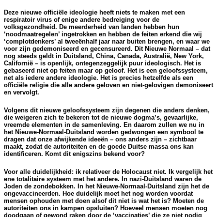
Deze nieuwe officiële ideologie heeft niets te maken met een
respiratoir virus of enige andere bedreiging voor de
volksgezondheid. De meerderheid van landen hebben hun
‘noodmaatregelen’ ingetrokken en hebben de feiten erkend die wij
‘complotdenkers’ al tweeënhalf jaar naar buiten brengen, en waar we
voor zijn gedemoniseerd en gecensureerd. Dit Nieuwe Normaal – dat
nog steeds geldt in Duitsland, China, Canada, Australië, New York,
Californië – is openlijk, ontegenzeggelijk puur ideologisch. Het is
gebaseerd niet op feiten maar op geloof. Het is een geloofssysteem,
net als iedere andere ideologie. Het is precies hetzelfde als een
officiële religie die alle andere geloven en niet-gelovigen demoniseert
en vervolgt.
Volgens dit nieuwe geloofssysteem zijn degenen die anders denken,
die weigeren zich te bekeren tot de nieuwe dogma’s, gevaarlijke,
vreemde elementen in de samenleving. En daarom zullen we nu in
het Nieuwe-Normaal-Duitsland worden gedwongen een symbool te
dragen dat onze afwijkende ideeën – ons anders zijn – zichtbaar
maakt, zodat de autoriteiten en de goede Duitse massa ons kan
identificeren. Komt dit enigszins bekend voor?
Voor alle duidelijkheid: ik relativeer de Holocaust niet. Ik vergelijk het
ene totalitaire systeem met het andere. In nazi-Duitsland waren de
Joden de zondebokken. In het Nieuwe-Normaal-Duitsland zijn het de
ongevaccineerden. Hoe duidelijk moet het nog worden voordat
mensen ophouden met doen alsof dit niet is wat het is? Moeten de
autoriteiten ons in kampen opsluiten? Hoeveel mensen moeten nog
doodgaan of gewond raken door de ‘vaccinaties’ die ze niet nodig