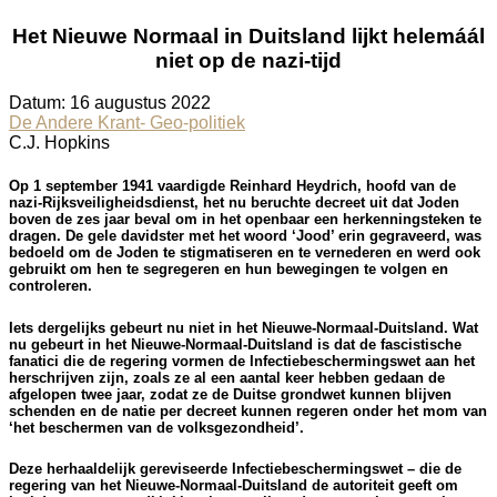
Het Nieuwe Normaal in Duitsland lijkt helemáál
niet op de nazi-tijd
Datum: 16 augustus 2022
De Andere Krant- Geo-politiek
C.J. Hopkins
Op 1 september 1941 vaardigde Reinhard Heydrich, hoofd van de
nazi-Rijksveiligheidsdienst, het nu beruchte decreet uit dat Joden
boven de zes jaar beval om in het openbaar een herkenningsteken te
dragen. De gele davidster met het woord ‘Jood’ erin gegraveerd, was
bedoeld om de Joden te stigmatiseren en te vernederen en werd ook
gebruikt om hen te segregeren en hun bewegingen te volgen en
controleren.
Iets dergelijks gebeurt nu niet in het Nieuwe-Normaal-Duitsland. Wat
nu gebeurt in het Nieuwe-Normaal-Duitsland is dat de fascistische
fanatici die de regering vormen de Infectiebeschermingswet aan het
herschrijven zijn, zoals ze al een aantal keer hebben gedaan de
afgelopen twee jaar, zodat ze de Duitse grondwet kunnen blijven
schenden en de natie per decreet kunnen regeren onder het mom van
‘het beschermen van de volksgezondheid’.
Deze herhaaldelijk gereviseerde Infectiebeschermingswet – die de
regering van het Nieuwe-Normaal-Duitsland de autoriteit geeft om