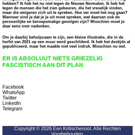
hebben? Ik heb het nu niet tegen de Nieuwe Normalen. Ik heb het
tegen de mensen die het zien gebeuren, die het vreselijk vinden,
maar die weigeren zich uit te spreken. Hoe ver moet het nog gaan?
Wanneer vind je dat je je uit moet spreken, wat daarvan ook de
persoonlijke en beroepsmatige gevolgen zijn? Misschien moet je
daar eens over nadenken.
Om je daarbij behulpzaam te zijn, een kleine illustratie, die in de
herfst van 2021 op een muur werd geschilderd. Ik heb het destijds al
gepubliceerd, maar het maakte niet veel indruk. Misschien nu wel.
ER IS ABSOLUUT NIETS GRIEZELIG
FASCISTISCH AAN DIT PLAN
Facebook
WhatsApp
Twitter
LinkedIn
Telegram
Copyright © 2026 Een Kritischenoot. Alle Rechten
Voorbehouden.