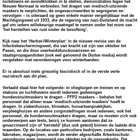
lockdowns en avondklokken in te stellen, demonstraties tegen het
Nieuwe Normaal te verbieden, het dragen van medisch-uitziende
maskers te verplichten, de ongevaccineerden te segregeren en
vervolgen – is uiteraard op geen enkele manier vergelijkbaar met de
Machtigingswet uit 1933, die de regering van nazi-Duitsland de macht
gaf om iedere willekeurige maatregel te nemen onder het mom van
‘het herstellen van rust onder de bevolking’.
Kijk naar het ‘Herbst-/Winterplanʼ in de nieuwe revisie van de
Infectiebeschermingswet, die van kracht zal zijn van oktober tot
Pasen, en die door overheidsfunctionarissen en
staatspropagandisten (ook wel genoemd de Duitse media) wordt
vergeleken met verordeningen voor winterbanden.
Er is absoluut niets griezelig fascistisch of in de verste verte
nazistisch aan dit plan.
Vertaald staat hier het volgende: in vliegtuigen en treinen en op
stations en luchthavens wordt iedereen gedwongen
hondensnuitmaskers te dragen – FFP2 maskers – behalve het
personeel dat alleen maar ‘medisch-uitziende maskers’ hoeft te
dragen. In ziekenhuizen, klinieken, huisartsenpraktijken,
verpleeghuizen en andere zorginstellingen moet iedereen, ook het
personeel, de hondensnuitmaskers dragen, maar ze moeten zich ook
onderwerpen aan tests, tenzij ze kunnen aantonen dat ze
gevaccineerd zijn of ‘hersteld’ (dus ook getest) binnen de laatste drie
maanden. Op de locaties van particuliere bedrijven, zoals kantoren,
fabrieken, magazijnen, wordt de eerder afgeschafte Arbeits­schutz­
verordnung weer ingevoerd van oktober tot de paasvakantie. Dat