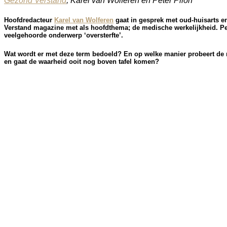
Gezond Verstand
, Karel van Wolferen en Peter Pilon
Hoofdredacteur
Karel van Wolferen
gaat in gesprek met oud-huisarts e
Verstand magazine met als hoofdthema;
de medische werkelijkheid
. P
veelgehoorde onderwerp ‘
oversterfte
’.
Wat wordt er met deze term bedoeld?
En op welke manier probeert de m
en gaat de waarheid ooit nog boven tafel komen?