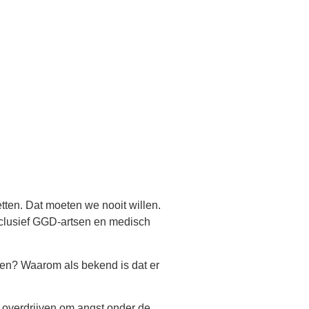
etten. Dat moeten we nooit willen.
nclusief GGD-artsen en medisch
pen? Waarom als bekend is dat er
 overdrijven om angst onder de