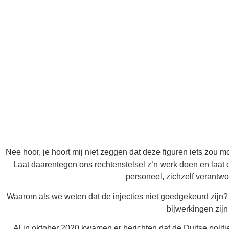
Nee hoor, je hoort mij niet zeggen dat deze figuren iets zou m
Laat daarentegen ons rechtenstelsel z’n werk doen en laat
personeel, zichzelf verantw
Waarom als we weten dat de injecties niet goedgekeurd zijn
bijwerkingen zij
Al in oktober 2020 kwamen er berichten dat de Duitse poli