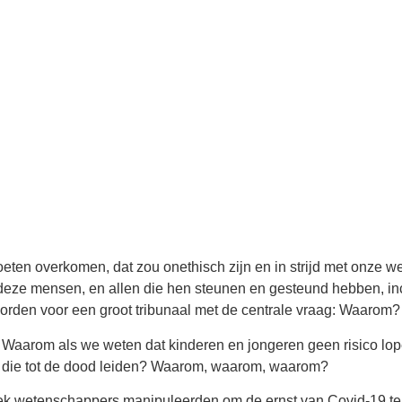
oeten overkomen, dat zou onethisch zijn en in strijd met onze w
 deze mensen, en allen die hen steunen en gesteund hebben, i
oorden voor een groot tribunaal met de centrale vraag: Waarom?
? Waarom als we weten dat kinderen en jongeren geen risico lo
n die tot de dood leiden? Waarom, waarom, waarom?
tiek wetenschappers manipuleerden om de ernst van Covid-19 te