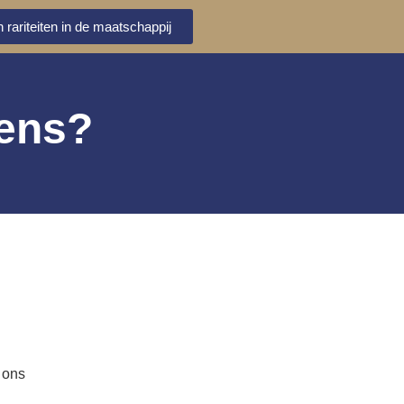
 rariteiten in de maatschappij
vens?
n
 ons