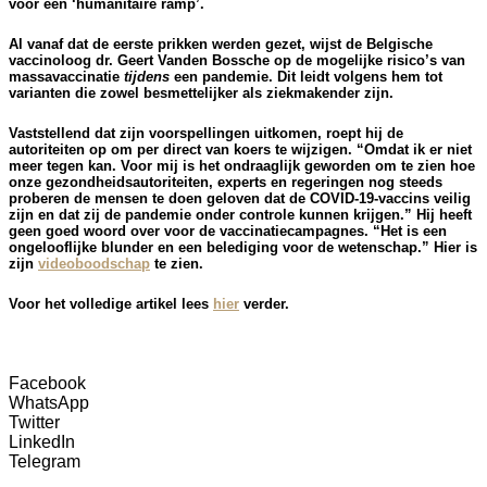
voor een ‘humanitaire ramp’.
Al vanaf dat de eerste prikken werden gezet, wijst de Belgische
vaccinoloog dr. Geert Vanden Bossche op de mogelijke risico’s van
massavaccinatie
tijdens
een pandemie. Dit leidt volgens hem tot
varianten die zowel besmettelijker als ziekmakender zijn.
Vaststellend dat zijn voorspellingen uitkomen, roept hij de
autoriteiten op om per direct van koers te wijzigen. “Omdat ik er niet
meer tegen kan. Voor mij is het ondraaglijk geworden om te zien hoe
onze gezondheidsautoriteiten, experts en regeringen nog steeds
proberen de mensen te doen geloven dat de COVID-19-vaccins veilig
zijn en dat zij de pandemie onder controle kunnen krijgen.” Hij heeft
geen goed woord over voor de vaccinatiecampagnes. “Het is een
ongelooflijke blunder en een belediging voor de wetenschap.” Hier is
zijn
videoboodschap
te zien.
Voor het volledige artikel lees
hier
verder.
Facebook
WhatsApp
Twitter
LinkedIn
Telegram