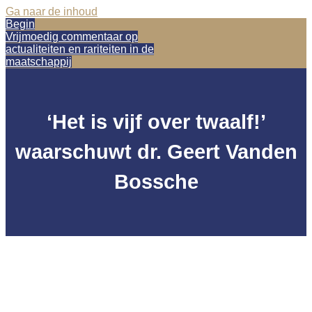
Ga naar de inhoud
Begin
Vrijmoedig commentaar op
actualiteiten en rariteiten in de
maatschappij
‘Het is vijf over twaalf!’
waarschuwt dr. Geert Vanden
Bossche