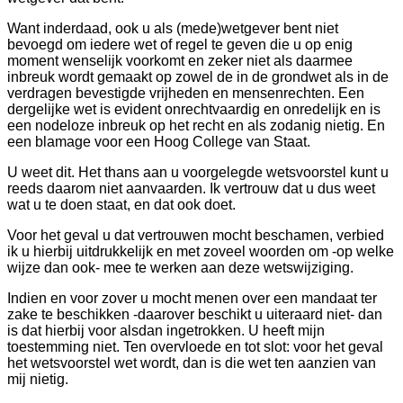
Want inderdaad, ook u als (mede)wetgever bent niet
bevoegd om iedere wet of regel te geven die u op enig
moment wenselijk voorkomt en zeker niet als daarmee
inbreuk wordt gemaakt op zowel de in de grondwet als in de
verdragen bevestigde vrijheden en mensenrechten. Een
dergelijke wet is evident onrechtvaardig en onredelijk en is
een nodeloze inbreuk op het recht en als zodanig nietig. En
een blamage voor een Hoog College van Staat.
U weet dit. Het thans aan u voorgelegde wetsvoorstel kunt u
reeds daarom niet aanvaarden. Ik vertrouw dat u dus weet
wat u te doen staat, en dat ook doet.
Voor het geval u dat vertrouwen mocht beschamen, verbied
ik u hierbij uitdrukkelijk en met zoveel woorden om -op welke
wijze dan ook- mee te werken aan deze wetswijziging.
Indien en voor zover u mocht menen over een mandaat ter
zake te beschikken -daarover beschikt u uiteraard niet- dan
is dat hierbij voor alsdan ingetrokken. U heeft mijn
toestemming niet. Ten overvloede en tot slot: voor het geval
het wetsvoorstel wet wordt, dan is die wet ten aanzien van
mij nietig.