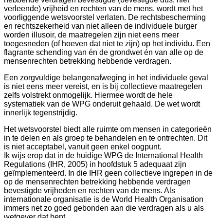
verleende) vrijheid en rechten van de mens, wordt met het
voorliggende wetsvoorstel verlaten. De rechtsbescherming
en rechtszekerheid van niet alleen de individuele burger
worden illusoir, de maatregelen zijn niet eens meer
toegesneden (of hoeven dat niet te zijn) op het individu. Een
flagrante schending van én de grondwet én van alle op de
mensenrechten betrekking hebbende verdragen.
Een zorgvuldige belangenafweging in het individuele geval
is niet eens meer vereist, en is bij collectieve maatregelen
zelfs volstrekt onmogelijk. Hiermee wordt de hele
systematiek van de WPG onderuit gehaald. De wet wordt
innerlijk tegenstrijdig.
Het wetsvoorstel biedt alle ruimte om mensen in categorieën
in te delen en als groep te behandelen en te ontrechten. Dit
is niet acceptabel, vanuit geen enkel oogpunt.
Ik wijs erop dat in de huidige WPG de International Health
Regulations (IHR, 2005) in hoofdstuk 5 adequaat zijn
geïmplementeerd. In die IHR geen collectieve ingrepen in de
op de mensenrechten betrekking hebbende verdragen
bevestigde vrijheden en rechten van de mens. Als
internationale organisatie is de World Health Organisation
immers net zo goed gebonden aan die verdragen als u als
wetgever dat bent.