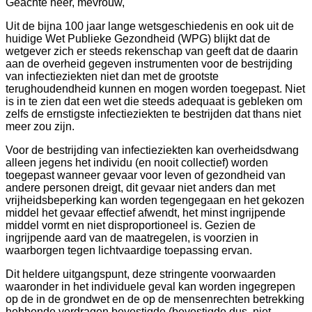
Geachte heer, mevrouw,
Uit de bijna 100 jaar lange wetsgeschiedenis en ook uit de
huidige Wet Publieke Gezondheid (WPG) blijkt dat de
wetgever zich er steeds rekenschap van geeft dat de daarin
aan de overheid gegeven instrumenten voor de bestrijding
van infectieziekten niet dan met de grootste
terughoudendheid kunnen en mogen worden toegepast. Niet
is in te zien dat een wet die steeds adequaat is gebleken om
zelfs de ernstigste infectieziekten te bestrijden dat thans niet
meer zou zijn.
Voor de bestrijding van infectieziekten kan overheidsdwang
alleen jegens het individu (en nooit collectief) worden
toegepast wanneer gevaar voor leven of gezondheid van
andere personen dreigt, dit gevaar niet anders dan met
vrijheidsbeperking kan worden tegengegaan en het gekozen
middel het gevaar effectief afwendt, het minst ingrijpende
middel vormt en niet disproportioneel is. Gezien de
ingrijpende aard van de maatregelen, is voorzien in
waarborgen tegen lichtvaardige toepassing ervan.
Dit heldere uitgangspunt, deze stringente voorwaarden
waaronder in het individuele geval kan worden ingegrepen
op de in de grondwet en de op de mensenrechten betrekking
hebbende verdragen bevestigde (bevestigde dus, niet