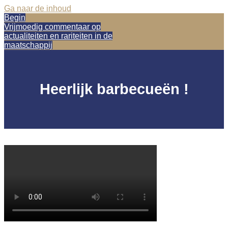
Ga naar de inhoud
Begin
Vrijmoedig commentaar op
actualiteiten en rariteiten in de
maatschappij
Heerlijk barbecueën !