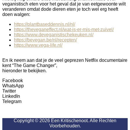
veganistisch eten voor het geval dat je van eetgewoonte wilt
veranderen omdat dode dieren eten je toch wel erg heeft
doen walgen:
https://plantbaseddennis.nl/nl/
https://theveganeffect.nl/wat-is-er-mis-met-zuivel/
https://www.deveganistischekeuken.nl/
https://bevegan.be/nl/recepten/
https://www.vega-life.nl/
En ik neem aan dat je de veel geprezen Netflix documentaire
kent “The Game Changer”,
hieronder te bekijken.
Facebook
WhatsApp
Twitter
LinkedIn
Telegram
Copyright © 2026 Een Kritischenoot. Alle Rechten
Voorbehouden.