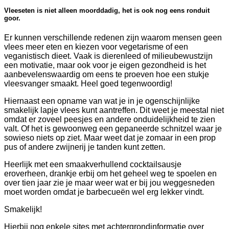
Vleeseten is niet alleen moorddadig, het is ook nog eens ronduit
goor.
Er kunnen verschillende redenen zijn waarom mensen geen
vlees meer eten en kiezen voor vegetarisme of een
veganistisch dieet. Vaak is dierenleed of milieubewustzijn
een motivatie, maar ook voor je eigen gezondheid is het
aanbevelenswaardig om eens te proeven hoe een stukje
vleesvanger smaakt. Heel goed tegenwoordig!
Hiernaast een opname van wat je in je ogenschijnlijke
smakelijk lapje vlees kunt aantreffen. Dit weet je meestal niet
omdat er zoveel peesjes en andere onduidelijkheid te zien
valt. Of het is gewoonweg een gepaneerde schnitzel waar je
sowieso niets op ziet. Maar weet dat je zomaar in een prop
pus of andere zwijnerij je tanden kunt zetten.
Heerlijk met een smaakverhullend cocktailsausje
eroverheen, drankje erbij om het geheel weg te spoelen en
over tien jaar zie je maar weer wat er bij jou weggesneden
moet worden omdat je barbecueën wel erg lekker vindt.
Smakelijk!
Hierbij nog enkele sites met achtergrondinformatie over