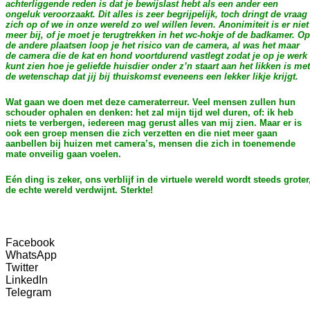
achterliggende reden is dat je bewijslast hebt als een ander een
ongeluk veroorzaakt. Dit alles is zeer begrijpelijk, toch dringt de vraag
zich op of we in onze wereld zo wel willen leven. Anonimiteit is er niet
meer bij, of je moet je terugtrekken in het wc-hokje of de badkamer. Op
de andere plaatsen loop je het risico van de camera, al was het maar
de camera die de kat en hond voortdurend vastlegt zodat je op je werk
kunt zien hoe je geliefde huisdier onder z’n staart aan het likken is met
de wetenschap dat jij bij thuiskomst eveneens een lekker likje krijgt.
Wat gaan we doen met deze cameraterreur. Veel mensen zullen hun
schouder ophalen en denken: het zal mijn tijd wel duren, of: ik heb
niets te verbergen, iedereen mag gerust alles van mij zien. Maar er is
ook een groep mensen die zich verzetten en die niet meer gaan
aanbellen bij huizen met camera’s, mensen die zich in toenemende
mate onveilig gaan voelen.
Eén ding is zeker, ons verblijf in de virtuele wereld wordt steeds groter
de echte wereld verdwijnt. Sterkte!
Facebook
WhatsApp
Twitter
LinkedIn
Telegram