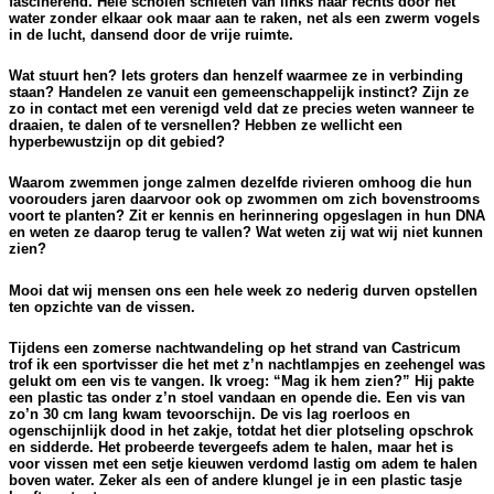
fascinerend. Hele scholen schieten van links naar rechts door het
water zonder elkaar ook maar aan te raken, net als een zwerm vogels
in de lucht, dansend door de vrije ruimte.
Wat stuurt hen? Iets groters dan henzelf waarmee ze in verbinding
staan? Handelen ze vanuit een gemeenschappelijk instinct? Zijn ze
zo in contact met een verenigd veld dat ze precies weten wanneer te
draaien, te dalen of te versnellen? Hebben ze wellicht een
hyperbewustzijn op dit gebied?
Waarom zwemmen jonge zalmen dezelfde rivieren omhoog die hun
voorouders jaren daarvoor ook op zwommen om zich bovenstrooms
voort te planten? Zit er kennis en herinnering opgeslagen in hun DNA
en weten ze daarop terug te vallen? Wat weten zij wat wij niet kunnen
zien?
Mooi dat wij mensen ons een hele week zo nederig durven opstellen
ten opzichte van de vissen.
Tijdens een zomerse nachtwandeling op het strand van Castricum
trof ik een sportvisser die het met z’n nachtlampjes en zeehengel was
gelukt om een vis te vangen. Ik vroeg: “Mag ik hem zien?” Hij pakte
een plastic tas onder z’n stoel vandaan en opende die. Een vis van
zo’n 30 cm lang kwam tevoorschijn. De vis lag roerloos en
ogenschijnlijk dood in het zakje, totdat het dier plotseling opschrok
en sidderde. Het probeerde tevergeefs adem te halen, maar het is
voor vissen met een setje kieuwen verdomd lastig om adem te halen
boven water. Zeker als een of andere klungel je in een plastic tasje