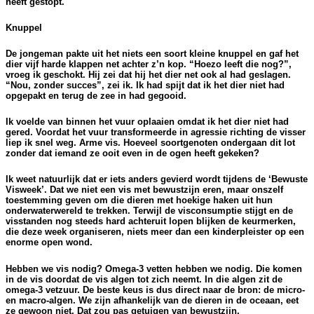
heeft gestopt.
Knuppel
De jongeman pakte uit het niets een soort kleine knuppel en gaf het
dier vijf harde klappen net achter z’n kop. “Hoezo leeft die nog?”,
vroeg ik geschokt. Hij zei dat hij het dier net ook al had geslagen.
“Nou, zonder succes”, zei ik. Ik had spijt dat ik het dier niet had
opgepakt en terug de zee in had gegooid.
Ik voelde van binnen het vuur oplaaien omdat ik het dier niet had
gered. Voordat het vuur transformeerde in agressie richting de visser
liep ik snel weg. Arme vis. Hoeveel soortgenoten ondergaan dit lot
zonder dat iemand ze ooit even in de ogen heeft gekeken?
Ik weet natuurlijk dat er iets anders gevierd wordt tijdens de ‘Bewuste
Visweek’. Dat we niet een vis met bewustzijn eren, maar onszelf
toestemming geven om die dieren met hoekige haken uit hun
onderwaterwereld te trekken. Terwijl de visconsumptie stijgt en de
visstanden nog steeds hard achteruit lopen blijken de keurmerken,
die deze week organiseren, niets meer dan een kinderpleister op een
enorme open wond.
Hebben we vis nodig? Omega-3 vetten hebben we nodig. Die komen
in de vis doordat de vis algen tot zich neemt. In die algen zit de
omega-3 vetzuur. De beste keus is dus direct naar de bron: de micro-
en macro-algen. We zijn afhankelijk van de dieren in de oceaan, eet
ze gewoon niet. Dat zou pas getuigen van bewustzijn.