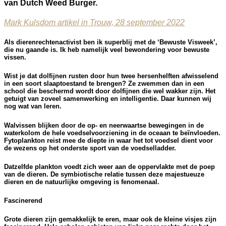
van Dutch Weed Burger.
Mark Kulsdom artikel in Trouw,
28 september 2022
Als dierenrechtenactivist ben ik superblij met de ‘Bewuste Visweek’,
die nu gaande is. Ik heb namelijk veel bewondering voor bewuste
vissen.
Wist je dat dolfijnen rusten door hun twee hersenhelften afwisselend
in een soort slaaptoestand te brengen? Ze zwemmen dan in een
school die beschermd wordt door dolfijnen die wel wakker zijn. Het
getuigt van zoveel samenwerking en intelligentie. Daar kunnen wij
nog wat van leren.
Walvissen blijken door de op- en neerwaartse bewegingen in de
waterkolom de hele voedselvoorziening in de oceaan te beïnvloeden.
Fytoplankton reist mee de diepte in waar het tot voedsel dient voor
de wezens op het onderste sport van de voedselladder.
Datzelfde plankton voedt zich weer aan de oppervlakte met de poep
van de dieren. De symbiotische relatie tussen deze majestueuze
dieren en de natuurlijke omgeving is fenomenaal.
Fascinerend
Grote dieren zijn gemakkelijk te eren, maar ook de kleine visjes zijn