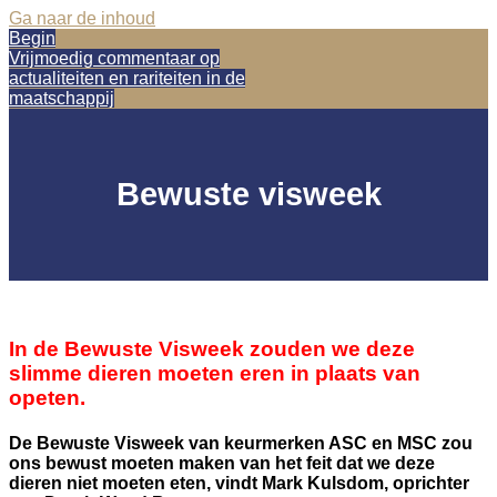
Ga naar de inhoud
Begin
Vrijmoedig commentaar op
actualiteiten en rariteiten in de
maatschappij
Bewuste visweek
In de Bewuste Visweek zouden we deze
slimme dieren moeten eren in plaats van
opeten.
De Bewuste Visweek van keurmerken ASC en MSC zou
ons bewust moeten maken van het feit dat we deze
dieren niet moeten eten, vindt Mark Kulsdom, oprichter